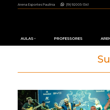
Arena Esportes Paulínia
(19) 92005-1341
AULAS
PROFESSORES
ARE
Su