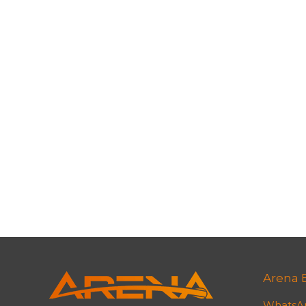
Arena E
WhatsA