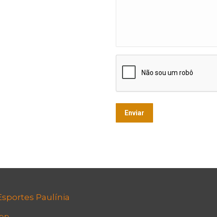
sportes Paulínia
pp