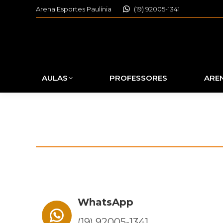
Arena Esportes Paulínia
(19) 92005-1341
AULAS
PROFESSORES
ARE
WhatsApp
(19) 92005-1341