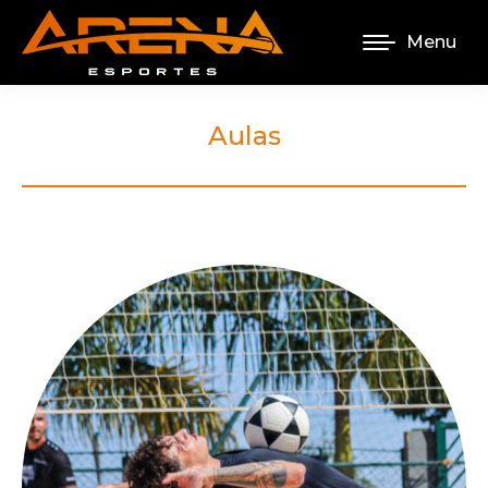
Menu
Aulas